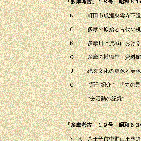
「多摩考古」１８号 昭和６１
Ｋ
町田市成瀬東雲寺下遺
Ｏ
多摩の原始と古代の
Ｋ
多摩川上流域における
Ｏ
多摩の博物館・資料館
Ｊ
縄文文化の虚像と実像
Ｏ
”新刊紹介” 『笠の
”会活動の記録”
「多摩考古」１９号 昭和６３
Ｙ･Ｋ
八王子市中野山王林遺