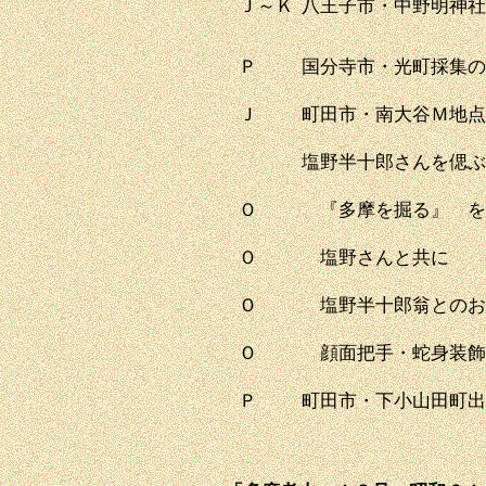
Ｊ～Ｋ
八王子市・中野明神社
Ｐ
国分寺市・光町採集の
Ｊ
町田市・南大谷Ｍ地点
塩野半十郎さんを偲ぶ
Ｏ
『多摩を掘る』 を
Ｏ
塩野さんと共に
Ｏ
塩野半十郎翁とのお
Ｏ
顔面把手・蛇身装飾
Ｐ
町田市・下小山田町出