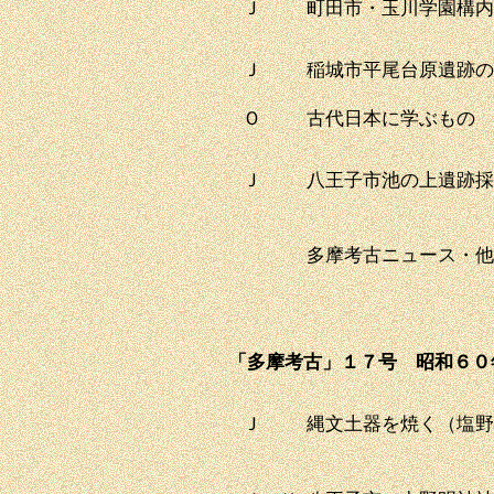
Ｊ
町田市・玉川学園構内
Ｊ
稲城市平尾台原遺跡の
Ｏ
古代日本に学ぶもの
Ｊ
八王子市池の上遺跡採
多摩考古ニュース・他
「多摩考古」１７号 昭和６０
Ｊ
縄文土器を焼く（塩野