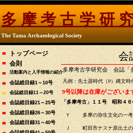
多 摩 考 古 学 研 
The Tama Archaeological Society
トップページ
会
会則
多摩考古学研究会 会誌「
活動案内と入手情報の紹介
凡例：先土器時代（
P
）縄文時
1
10
会誌総目録
～
号
9
号以降は在庫がございま
会誌総目録
11
～
20
号
「多摩考古」１１号 昭和４６
21
25
会誌総目録
～
号
26
30
会誌総目録
～
号
Ｙ
多摩の弥生文化の一考
31
40
会誌総目録
～
号
Ｊ
町田市ナスナ原出土の
41
50
会誌総目録
～
号