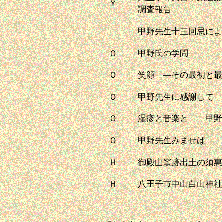
Ｙ
調査報告
甲野先生十三回忌によ
Ｏ
甲野氏の学問
Ｏ
笑顔 ―その最初と最
Ｏ
甲野先生に感謝して
Ｏ
湿疹と音楽と ―甲野
Ｏ
甲野先生みませば
Ｈ
御殿山窯跡出土の須惠
Ｈ
八王子市中山白山神社