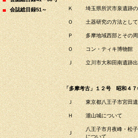
Ｋ
埼玉県所沢市泉遺跡の
51
会誌総目録
～
Ｏ
土器研究の方法として
Ｐ
多摩地域西部とその周
Ｏ
コン・ティキ博物館
Ｊ
立川市大和田南遺跡出
「多摩考古」１２号 昭和４７
Ｊ
東京都八王子市宮田遺
Ｈ
瀧山城について
八王子市月夜峰・松子
Ｊ
について