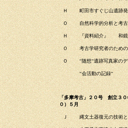
Ｈ
町田市すぐじ山遺跡発
Ｏ
自然科学的分析と考古
Ｈ
『資料紹介』 和鏡
Ｏ
考古学研究者のための
Ｏ
”随想”遺跡写真家の
”会活動の記録”
「多摩考古」２０号 創立３０
０）５月
Ｊ
縄文土器復元の技術と