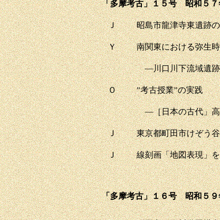
「多摩考古」１５号 昭和５７
Ｊ
昭島市龍津寺東遺跡の
Ｙ
南関東における弥生時
―川口川下流域遺跡
Ｏ
”考古授業”の実践
―［日本の古代」高
Ｊ
東京都町田市けぞう谷
Ｊ
線刻画「地図表現」を
「多摩考古」１６号 昭和５９