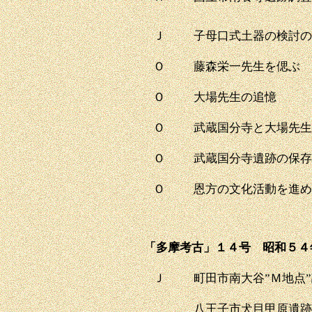
Ｊ
子母口式土器の検討の
Ｏ
藤森栄一先生を偲ぶ
Ｏ
大場先生の追憶
Ｏ
武蔵国分寺と大場先生
Ｏ
武蔵国分寺遺跡の保存
Ｏ
恩方の文化活動を進め
「多摩考古」１４号 昭和５４
Ｊ
町田市南大谷”Ｍ地点
八王子市犬目甲原遺跡