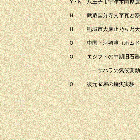
Ｙ･Ｋ
八王子市宇津木向原遺
Ｈ
武蔵国分寺文字瓦と漆
Ｈ
稲城市大麻止乃豆乃天
Ｏ
中国・河姆渡（ホムド
Ｏ
エジプトの中期旧石器
―サハラの気候変動
Ｏ
復元家屋の焼失実験