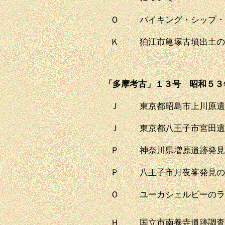
Ｏ
バイキング・シップ・
Ｋ
狛江市亀塚古墳出土の
「多摩考古」１３号 昭和５３
Ｊ
東京都昭島市上川原遺
Ｊ
東京都八王子市宮田遺
Ｐ
神奈川県増原遺跡発見
Ｐ
八王子市月夜峯発見の
Ｏ
ユーカシェルビーのラ
Ｈ
国立市南養寺遺跡調査